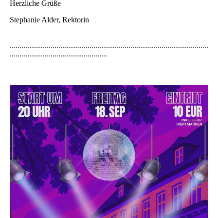
Herzliche Grüße
Stephanie Alder, Rektorin
......................................................................................................
..................................................