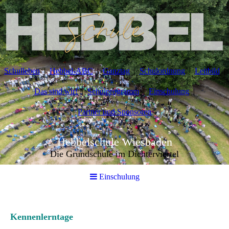
Schulleben
Hebbel-ABC
Ganztag
Schulordnung
Leitbild
Das sind wir!
Schulprogramm
Einschulung
Partner und Sponsoren
Hebbelschule Wiesbaden
Die Grundschule im Dichterviertel
Einschulung
Kennenlerntage