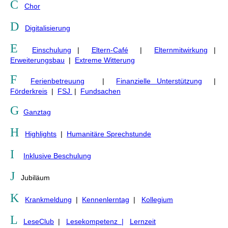
C
Chor
D
Digitalisierung
E
Einschulung
|
Eltern-Café
|
Elternmitwirkung
|
Erweiterungsbau
|
Extreme Witterung
F
Ferienbetreuung
|
Finanzielle Unterstützung
|
Förderkreis
|
FSJ
|
Fundsachen
G
Ganztag
H
Highlights
|
Humanitäre Sprechstunde
I
Inklusive Beschulung
J
Jubiläum
K
Krankmeldung
|
Kennenlerntag
|
Kollegium
L
LeseClub
|
Lesekompetenz |
Lernzeit