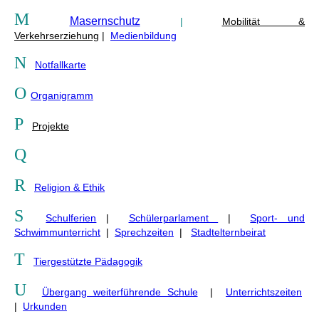
M
Masernschutz
|
Mobilität &
Verkehrserziehung
|
Medienbildung
N
Notfallkarte
O
Organigramm
P
Projekte
Q
R
Religion & Ethik
S
Schulferien
|
Schülerparlament
|
Sport- und
Schwimmunterricht
|
Sprechzeiten
|
Stadtelternbeirat
T
Tiergestützte Pädagogik
U
Übergang weiterführende Schule
|
Unterrichtszeiten
|
Urkunden