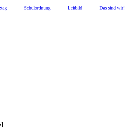
ztag
Schulordnung
Leitbild
Das sind wir!
den
el