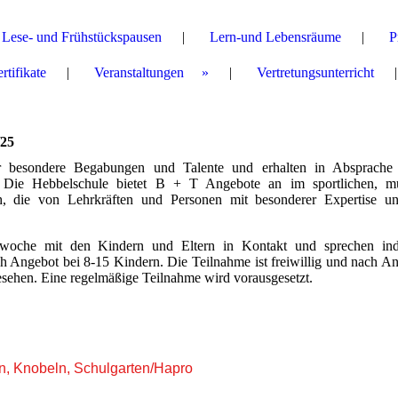
Lese- und Frühstückspausen
Lern-und Lebensräume
P
tifikate
Veranstaltungen
Vertretungsunterricht
/25
er besondere Begabungen und Talente und erhalten in Absprache
. Die Hebbelschule bietet B + T Angebote an im sportlichen, mu
h, die von Lehrkräften und Personen mit besonderer Expertise unt
ulwoche mit den Kindern und Eltern in Kontakt und sprechen indi
ch Angebot bei 8-15 Kindern. Die Teilnahme ist freiwillig und nach 
gesehen. Eine regelmäßige Teilnahme wird vorausgesetzt.
en, Knobeln, Schulgarten/Hapro