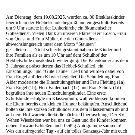
Am Dienstag, dem 19.08.2025, wurden ca. 80 Erstklasskinder
feierlich an der Hebbelschule begrüßt und eingeschult. Bereits
um 9 Uhr startete in der Lutherkirche ein ökumenischer
Gottesdienst. Vielen Dank an unseren Pfarrer Herr Lösch, Frau
von Quast und Frau Müller, die den Gottesdienst
abwechslungsreich unter dem Motto "Staunen"
gestalteten. Nicht schlecht gestaunt haben die Kinder und
ihre Familien als es um 10 Uhr auf dem Schulhof der
Hebbelschule musikalisch weiter ging: Die Patenkinder aus dem
3. Jahrgang präsentierten das Hebbel-Schullied, ein
Einschulungs- und "Gute Laune"-Lied und wurden dabei von
Frau Engel auf dem Klavier begleitet. Die Schulleitung Frau
Alder moderierte die Einschulungsfeier und Frau Fleitling (1a),
Frau Engel (1b), Herr Faulenbach (1c) und Frau Schulz (1d)
begrüßten ihre neuen Einschulungskinder. Eine erste
Schulstunde erfolgte im Klassenraum, währenddessen konnten
die Eltern bereits den kleinen Hunger bekämpfen. Anschließend
holten sie ihre stolzen Schulkinder aus dem Klassenraum ab und
auf dem Hof wartete direkt die nächste Überraschung: Der SV
Wehen Wiesbaden war bei uns zu Gast und die Kinder konnten
neben Torwandschießen auch fleißig Autogramme sammeln!
Was ein aufregender Tag - auf ein tolles Ganztags-Jahr mit euch